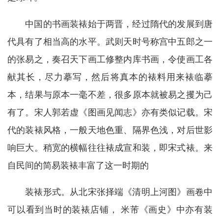
中国的书画装裱始于两晋，经过隋代的发展到唐
代具有了相当高的水平。武则天时号称宫中五郎之一
的张易之，奏召天下画工修整内库书画，令使画工各
献其长，尽力摹写，然后将真本的裱料用来裱临摹
本，结果与原本一毫不差，很多原本就被易之攫为己
有了。宋人郭若虚《图画见闻志》亦有类似记载。宋
代的装裱风格，一般天地色重、隔界色浅，对后世影
响巨大。稍宽的横幅往往裱成宣和装，即宋式裱。来
自民间的简易装裱丰富了这一时期的
装裱形式。从北宋张择端《清明上河图》画卷中
可以看到当时的装裱店铺， 米芾《画史》中亦有装