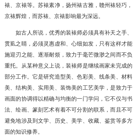
裱、京裱等。苏裱素净，扬州裱古雅，赣州裱轻巧，
京裱辉煌，而苏裱、京裱影响最为深远。
如古人所说，优秀的装裱师必须具有补天之手、
贯虱之睛，必须灵惠虚和、心细如发，只有这样才能
施迎刃之能、逐渐耐烦，致力于毫芒微渺之间而不负
重托。从某种意义上说，装裱师是继续画家未完成的
部分工作。它是研究造型美、色彩美、线条美、材料
美、结构美、实用美、装饰美的工艺美学，是致力于
画面的协调得以精确与均衡的一门学问，它不仅与书
法、绘画、篆刻艺术有着不可分割的联系，而且不可
避免地涉及到文学、历史、美学、收藏、鉴赏等多方
面的知识修养。