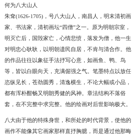
何为八大山人
朱耷(1626-1705)，号八大山人，南昌人，明末清初画
家、书法家，清初画坛“四僧”之一。原为明朝宗室，
明灭亡后，国毁家亡，心情悲愤，落发为僧，他一生
对明忠心耿耿，以明朝遗民自居，不肯与清合作。他
的作品往往以象征手法抒写心意，如画鱼、鸭、鸟
等，皆以白眼向天，充满倔强之气。笔墨特点以放任
恣纵见长，苍劲圆秀，清逸横生，不论大幅或小品，
都有浑朴酣畅又明朗秀健的风神。章法结构不落俗
套，在不完整中求完整。他的绘画对后世影响极大。
八大由于他的特殊身世，和所处的时代背景，使他的
画作不能像其它画家那样直抒胸臆，而是通过他那晦