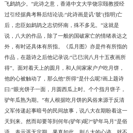
飞鹧鸪少。”此诗之意，香港中文大学饶宗颐教授经
过引经据典考释后结论说:“此诗画是讥‘虢’(指明)亡
后，忠臣如鹧鸪之志切怀南，殊不多见。”这就是
说，八大的作品，除了一般的国破家亡的情绪表达之
外，有时还具体有所指。《瓜月图》亦是件有所指的
作品，在题诗之后他记录说:“己巳润八月十五夜画所
得”。面对着天上的圆月，和人间家家户户吃月饼，
他的心被触动了，那么他“所得”是什么呢?画上题诗
曰:“眼光饼子一面，月圆西瓜上时。个个指月饼子，
驴年瓜熟为期。”有人根据吃月饼的风俗来源于反清
义军传递起事暗号的民间故事，说八大在期盼着这一
天到来。然而却要等到何年(驴年)呢?“驴年马月”是俗
语，表示遥无定期。果真如此，则八大的心迹，就不