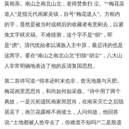
莫相亲。南山之南北山北，老得焚鱼扫 尘。”“梅花吴
道人”是指元代画家吴镇，自号“梅花道人”。方框内
的字，显然是被当时或稍后的收藏者有意剜去，以避
免文字狱灾祸。不难猜测，这个字不是“胡”，即
是“虏”。清代统始者以满族入主中原，最忌讳的也是
这两字。要在“南山之南北山北”扫除“胡尘”，八大山
人非常明确地表达了他的反清复国思想。
第二首诗写道:“得本还时末也非，曾无地瘦与天肥。
梅花画里思思肖，和尚如何如采薇。”诗中用了两个
典故，一是元初遗民画家郑思肖，在南宋灭亡之后隐
居吴下，画兰花露根不画坡土，人问何故，他回答
说:“土地都被人抢夺去了，你难道不知吗?”二是殷遗