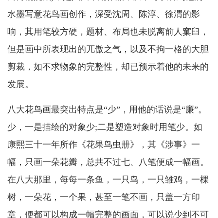
水墨写意花鸟画创作，深受沈周、陈淳、徐渭的影
响，其用笔较方硬，题材、布局也未脱离前人窠臼，
但是画中所表现出的兀傲之气，以及不拘一格的大胆
剪裁，如不求物象的完整性，却已预示着他的未来的
发展。
八大花鸟画最突出特点是“少”，用他的话说是“廉”。
少，一是描绘的对象少;二是塑造对象时用笔少。如
康熙三十一年所作《花果鸟虫册》，其《涉事》一
幅，只画一朵花瓣，总共不过七、八笔便成一幅画。
在八大那里，每每一条鱼，一只鸟，一只雏鸡，一棵
树，一朵花，一个果，甚至一笔不画，只盖一方印
章，便都可以构成一幅完整的画面，可以说少到不可