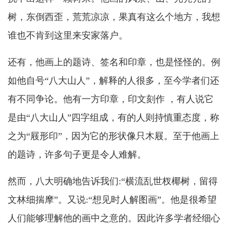
树，东倒西歪，荒荒凉凉，果真有这么个地方，我想
谁也不肯到这里来安家落户。
还有，他画上的题诗、签名和印章，也是怪怪的。例
如他自号“八大山人”，解释的人很多，至今学者们还
有不同争论。他有一方印章，印文刻作 ，有人说它
是由“八大山人”四字组成，有的人则持慎重态度，称
之为“屐形印”，因为它的形状像只木屐。至于他画上
的题诗，许多句子更是令人难解。
然而，八大明确地告诉我们:“横流乱世杈椰树，留得
文林细揣摩”。又说:“想见时人解图画”。他是很希望
人们能够理解他的画中之意的。因此许多学者经细心