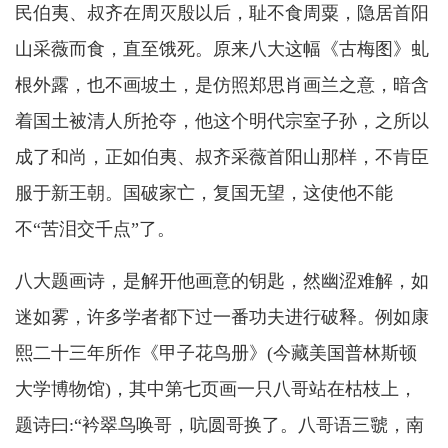
民伯夷、叔齐在周灭殷以后，耻不食周粟，隐居首阳
山采薇而食，直至饿死。原来八大这幅《古梅图》虬
根外露，也不画坡土，是仿照郑思肖画兰之意，暗含
着国土被清人所抢夺，他这个明代宗室子孙，之所以
成了和尚，正如伯夷、叔齐采薇首阳山那样，不肯臣
服于新王朝。国破家亡，复国无望，这使他不能
不“苦泪交千点”了。
八大题画诗，是解开他画意的钥匙，然幽涩难解，如
迷如雾，许多学者都下过一番功夫进行破释。例如康
熙二十三年所作《甲子花鸟册》(今藏美国普林斯顿
大学博物馆)，其中第七页画一只八哥站在枯枝上，
题诗曰:“衿翠鸟唤哥，吭圆哥换了。八哥语三虢，南