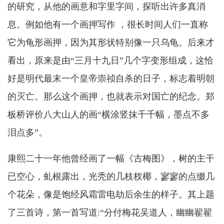
的研究，从他的画意和字里字间，探听出许多真消
息。例如他有一个画押写作 ，很长时间人们一直称
它为龟形画押，因为其形状特别像一只乌龟。后来才
看出，原来是由“三月十九日”几个字变形组成，这恰
好是明代最末一个皇帝崇祯自杀的日子，标志着明朝
的灭亡。那么这个画押，也就表示对国亡的纪念。郑
板桥评价八大山人的画“横涂竖抹千千幅，墨点不多
泪点多”。
康熙二十一年他曾经画了一幅《古梅图》，树的主干
已空心，虬根露出，光秃的几枝杈椰，寥寥的点缀几
个花朵，像是饱经风霜雷电劫后余生的样子。其上题
了三首诗，第一首写道:“分付梅花吴道人，幽幽翟翟