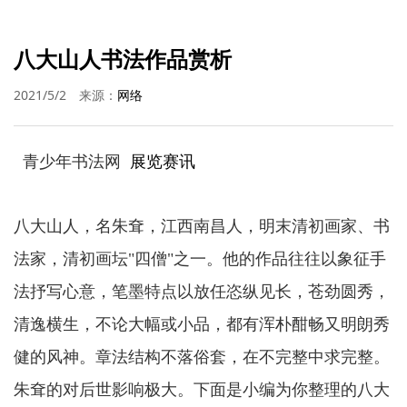
八大山人书法作品赏析
2021/5/2
来源：
网络
青少年书法网
展览赛讯
八大山人，名朱耷，江西南昌人，明末清初画家、书
法家，清初画坛"四僧"之一。他的作品往往以象征手
法抒写心意，笔墨特点以放任恣纵见长，苍劲圆秀，
清逸横生，不论大幅或小品，都有浑朴酣畅又明朗秀
健的风神。章法结构不落俗套，在不完整中求完整。
朱耷的对后世影响极大。下面是小编为你整理的八大