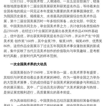
12月15日，中国美术馆，人潮涌动。一至五层全部展厅，错落
有致地摆放着第十二届全国美展获奖和获奖提名作品，等待着来自
全国各地的观众一同见证本年度最为重要的美术展事圆满收官。作
为我国历史最长、规模最大、水准最高的国家级综合性美术作品
展，第十二届全国美展历时一年多组织筹备，由文化部、中国文
联、中国美协共同主办，举全国美术界之力，共计收到各类投稿作
品23916件，在经过13个分展区评选展出各类美术作品4390件基础
上，优中选优，评出获奖和获奖提名作品576件，并从中产生“中国
美术奖·创作奖”160件，其中金奖7件、银奖18件、铜奖49件、优秀奖
86件。这些作品全面展示了过去五年我国美术事业蓬勃发展的新成
就，集中反映了当代主流美术创作的价值取向与审美趣味，是考察
时代风貌，折射时代风气的样本范例。
一次全国美术界的大动员
全国美展创办于1949年，五年举办一届，在美术界享有盛誉，
其组织与评奖牵动着众多美术家的神经。作为一项举全国之力举办
的大型美术展事，它的成功得益于全国美术家的积极参与和精品力
作的展示展出。其中，广泛动员充分调动广大美术家的参与热情，
是保证展览顺利进行，高质量展出的基本前提。
作为具体组织单位，中国美协在总结历届美展组织筹备经验的
基础上，一些创新举措取得了很好的效果。据中国美协分党组书