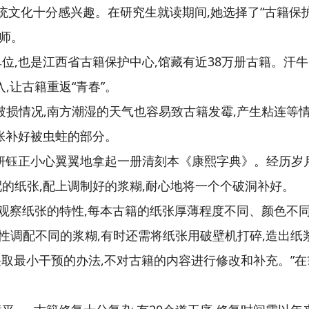
传统文化十分感兴趣。在研究生就读期间,她选择了“古籍保
师。
,也是江西省古籍保护中心,馆藏有近38万册古籍。汗牛
,让古籍重返“青春”。
破损情况,南方潮湿的天气也容易致古籍发霉,产生粘连等情
张补好被虫蛀的部分。
妍钰正小心翼翼地拿起一册清刻本《康熙字典》。经历岁月
的纸张,配上调制好的浆糊,耐心地将一个个破洞补好。
观察纸张的特性,每本古籍的纸张厚薄程度不同、颜色不同
特性调配不同的浆糊,有时还需将纸张用破壁机打碎,造出纸
,采取最小干预的办法,不对古籍的内容进行修改和补充。”