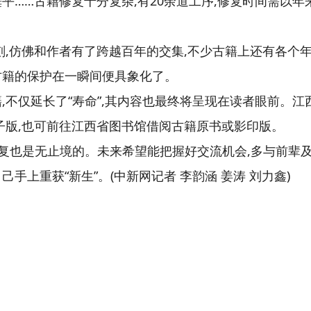
平……古籍修复十分复杂,有20余道工序,修复时间需以年
刻,仿佛和作者有了跨越百年的交集,不少古籍上还有各个
古籍的保护在一瞬间便具象化了。
,不仅延长了“寿命”,其内容也最终将呈现在读者眼前。
子版,也可前往江西省图书馆借阅古籍原书或影印版。
修复也是无止境的。未来希望能把握好交流机会,多与前辈及
手上重获“新生”。(中新网记者 李韵涵 姜涛 刘力鑫)