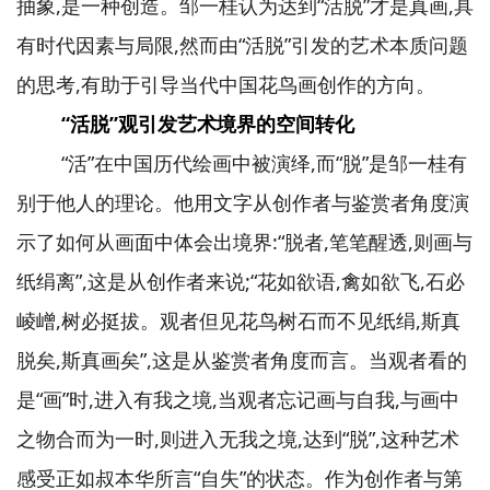
抽象,是一种创造。邹一桂认为达到“活脱”才是真画,具
有时代因素与局限,然而由“活脱”引发的艺术本质问题
的思考,有助于引导当代中国花鸟画创作的方向。
“活脱”观引发艺术境界的空间转化
“活”在中国历代绘画中被演绎,而“脱”是邹一桂有
别于他人的理论。他用文字从创作者与鉴赏者角度演
示了如何从画面中体会出境界:“脱者,笔笔醒透,则画与
纸绢离”,这是从创作者来说;“花如欲语,禽如欲飞,石必
崚嶒,树必挺拔。观者但见花鸟树石而不见纸绢,斯真
脱矣,斯真画矣”,这是从鉴赏者角度而言。当观者看的
是“画”时,进入有我之境,当观者忘记画与自我,与画中
之物合而为一时,则进入无我之境,达到“脱”,这种艺术
感受正如叔本华所言“自失”的状态。作为创作者与第