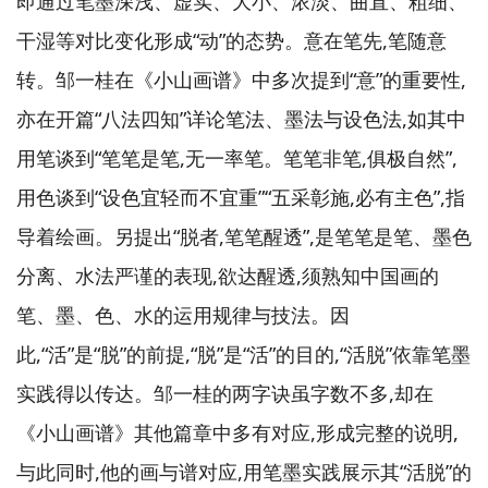
即通过笔墨深浅、虚实、大小、浓淡、曲直、粗细、
干湿等对比变化形成“动”的态势。意在笔先,笔随意
转。邹一桂在《小山画谱》中多次提到“意”的重要性,
亦在开篇“八法四知”详论笔法、墨法与设色法,如其中
用笔谈到“笔笔是笔,无一率笔。笔笔非笔,俱极自然”,
用色谈到“设色宜轻而不宜重”“五采彰施,必有主色”,指
导着绘画。另提出“脱者,笔笔醒透”,是笔笔是笔、墨色
分离、水法严谨的表现,欲达醒透,须熟知中国画的
笔、墨、色、水的运用规律与技法。因
此,“活”是“脱”的前提,“脱”是“活”的目的,“活脱”依靠笔墨
实践得以传达。邹一桂的两字诀虽字数不多,却在
《小山画谱》其他篇章中多有对应,形成完整的说明,
与此同时,他的画与谱对应,用笔墨实践展示其“活脱”的