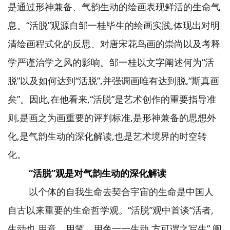
是通过形神兼备、气韵生动的绘画表现鲜活的生命气
息。“活脱”观源自邹一桂毕生的绘画实践,体现出对明
清绘画程式化的反思、对唐宋花鸟画的崇尚以及考释
学严谨治学之风的影响。邹一桂以文字阐述何为“活
脱”以及如何达到“活脱”,并强调画唯有达到脱,“斯真画
矣”。因此,在他看来,“活脱”是艺术创作的重要指导准
则,是画之为画重要的评判标准,是形神兼备的思想外
化,是气韵生动的深化解读,也是艺术境界的时空转
化。
“活脱”观是对气韵生动的深化解读
以个体的自我生命去契合宇宙的生命是中国人
自古以来重要的生命哲学观。“活脱”观中首谈“活者,
生动也,用意、用笔、用色一一生动,方可谓之写生”,阐