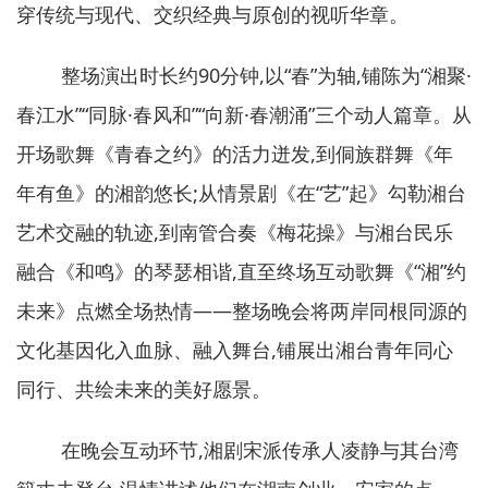
穿传统与现代、交织经典与原创的视听华章。
整场演出时长约90分钟,以“春”为轴,铺陈为“湘聚·
春江水”“同脉·春风和”“向新·春潮涌”三个动人篇章。从
开场歌舞《青春之约》的活力迸发,到侗族群舞《年
年有鱼》的湘韵悠长;从情景剧《在“艺”起》勾勒湘台
艺术交融的轨迹,到南管合奏《梅花操》与湘台民乐
融合《和鸣》的琴瑟相谐,直至终场互动歌舞《“湘”约
未来》点燃全场热情——整场晚会将两岸同根同源的
文化基因化入血脉、融入舞台,铺展出湘台青年同心
同行、共绘未来的美好愿景。
在晚会互动环节,湘剧宋派传承人凌静与其台湾