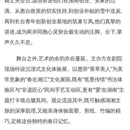
籍丈夫登台,温情讲述他们在湖南创业、安家的点
滴。从惠台政策的切实扶持,到创业补贴的雪中送炭,
再到长台青年创新创业基地的筑巢引凤,他们真挚的
讲述,成为两岸同胞心灵契合最生动的注脚。台下,掌
声久久不息。
舞台之外,艺术的余韵亦在蔓延。主办方在剧院
现场特设沉浸式文化体验展。以楚辞“香草美人”为美
学意象的“春在湘江”文化展陈,既有“笔墨传情”书法体
验区与“非遗匠心”民间手艺互动区,更有“‘爱’在湖南”主
题打卡墙点缀其间。观众流连其中,既可触感湖湘文
脉的深厚肌理,又能亲身体验面塑、剪纸、竹编的精
巧,定格这份独特的春日记忆。